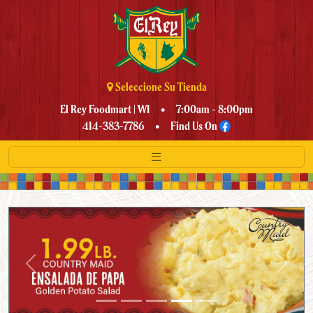
Skip to Main Content
Seleccione Su Tienda
El Rey Foodmart | WI
• 7:00am - 8:00pm
414-383-7786 •
Find Us On
Previous
Next