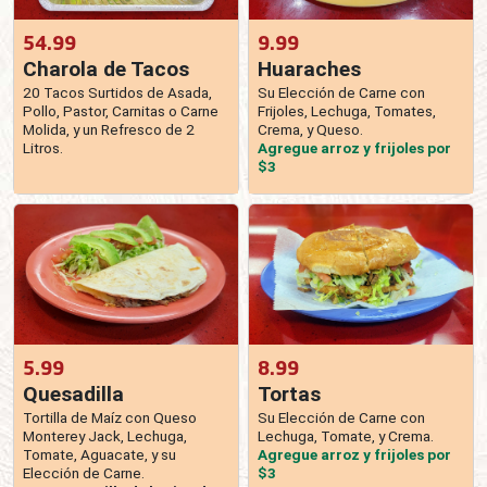
54.99
9.99
Charola de Tacos
Huaraches
20 Tacos Surtidos de Asada,
Su Elección de Carne con
Pollo, Pastor, Carnitas o Carne
Frijoles, Lechuga, Tomates,
Molida, y un Refresco de 2
Crema, y Queso.
Litros.
Agregue arroz y frijoles por
$3
5.99
8.99
Quesadilla
Tortas
Tortilla de Maíz con Queso
Su Elección de Carne con
Monterey Jack, Lechuga,
Lechuga, Tomate, y Crema.
Tomate, Aguacate, y su
Agregue arroz y frijoles por
Elección de Carne.
$3