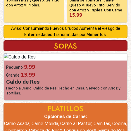
con Arroz y Frijoles.
Queso y Huevo Frito. Servido
con Arroz y Frijoles. Con Carne
15.99
Aviso: Consumiendo Huevos Crudos Aumenta el Riesgo de
Enfermedades Transmitidas por Alimentos.
SOPAS
9.99
Pequeño
13.99
Grande
Caldo de Res
Hecho a Diario. Caldo de Res Hecho en Casa. Servido con Arroz y
Tortillas.
PLATILLOS
Opciones de Carne:
Carne Asada, Carne Molida, Carne al Pastor, Carnitas, Cecina,
Chicharron, Cabeza de Res*, Lengua de Res*, Fajita de Res,