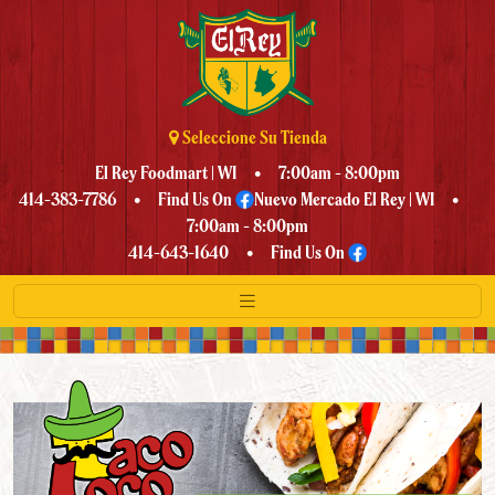
Skip to Main Content
Seleccione Su Tienda
El Rey Foodmart | WI
• 7:00am - 8:00pm
414-383-7786 •
Find Us On
Nuevo Mercado El Rey | WI
•
7:00am - 8:00pm
414-643-1640 •
Find Us On